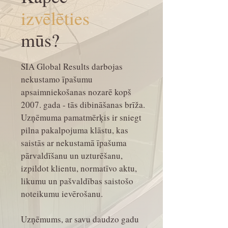
izvēlēties
mūs?
SIA Global Results darbojas
nekustamo īpašumu
apsaimniekošanas nozarē kopš
2007. gada - tās dibināšanas brīža.
Uzņēmuma pamatmērķis ir sniegt
pilna pakalpojuma klāstu, kas
saistās ar nekustamā īpašuma
pārvaldīšanu un uzturēšanu,
izpildot klientu, normatīvo aktu,
likumu un pašvaldības saistošo
noteikumu ievērošanu.
Uzņēmums, ar savu daudzo gadu