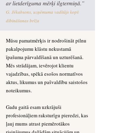
ar lietderīguma mērķi ilgtermiņā.”
G. Jēkabsons, uzņēmuma vadītājs kopš
dibināšanas brīža
Mūsu pamatmērķis ir nodrošināt pilnu
pakalpojumu klāstu nekustamā
īpašuma pārvaldīšanā un uzturēšanā.
Mēs strādājam, ievērojot klientu
vajadzības, spēkā esošos normatīvos
aktus, likumus un pašvaldību saistošos
noteikumus.
Gadu gaitā esam uzkrājuši
profesionāļiem raksturīgu pieredzi, kas
ļauj mums atrast piemērotākos
risinājumus dažādām situācijām un