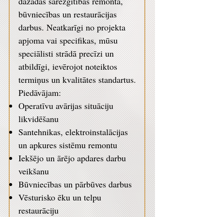
dažādas sarežģītības remonta,
būvniecības un restaurācijas
darbus. Neatkarīgi no projekta
apjoma vai specifikas, mūsu
speciālisti strādā precīzi un
atbildīgi, ievērojot noteiktos
termiņus un kvalitātes standartus.
Piedāvājam:
Operatīvu avārijas situāciju
likvidēšanu
Santehnikas, elektroinstalācijas
un apkures sistēmu remontu
Iekšējo un ārējo apdares darbu
veikšanu
Būvniecības un pārbūves darbus
Vēsturisko ēku un telpu
restaurāciju