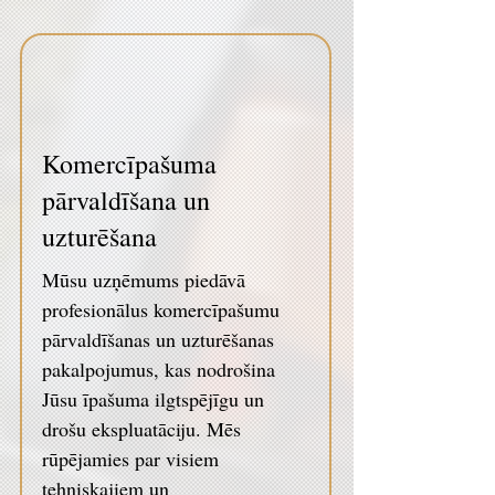
Komercīpašuma
pārvaldīšana un
uzturēšana
Mūsu uzņēmums piedāvā
profesionālus komercīpašumu
pārvaldīšanas un uzturēšanas
pakalpojumus, kas nodrošina
Jūsu īpašuma ilgtspējīgu un
drošu ekspluatāciju. Mēs
rūpējamies par visiem
tehniskajiem un