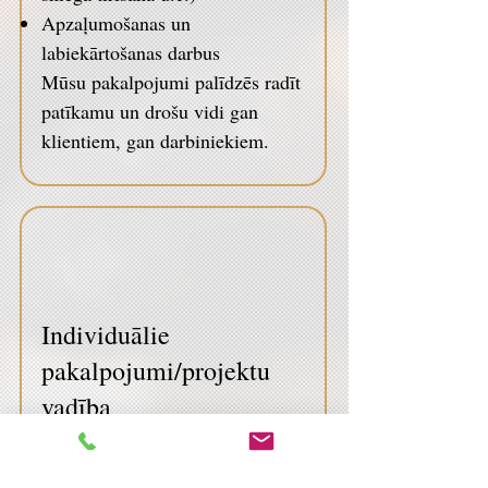
Apzaļumošanas un
labiekārtošanas darbus
Mūsu pakalpojumi palīdzēs radīt
patīkamu un drošu vidi gan
klientiem, gan darbiniekiem.
Individuālie
pakalpojumi/projektu
vadība
Aicinām izmantot mūsu
individuālos pakalpojumus un