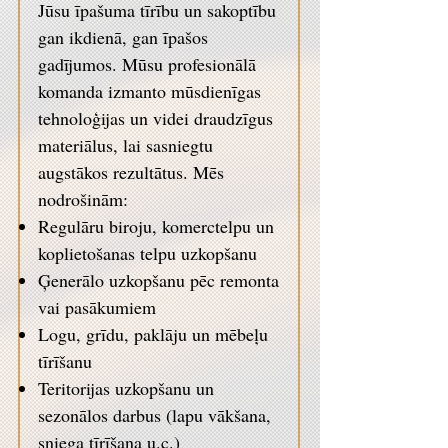
Jūsu īpašuma tīrību un sakoptību
gan ikdienā, gan īpašos
gadījumos. Mūsu profesionālā
komanda izmanto mūsdienīgas
tehnoloģijas un videi draudzīgus
materiālus, lai sasniegtu
augstākos rezultātus. Mēs
nodrošinām:
Regulāru biroju, komerctelpu un
koplietošanas telpu uzkopšanu
Ģenerālo uzkopšanu pēc remonta
vai pasākumiem
Logu, grīdu, paklāju un mēbeļu
tīrīšanu
Teritorijas uzkopšanu un
sezonālos darbus (lapu vākšana,
sniega tīrīšana u.c.)